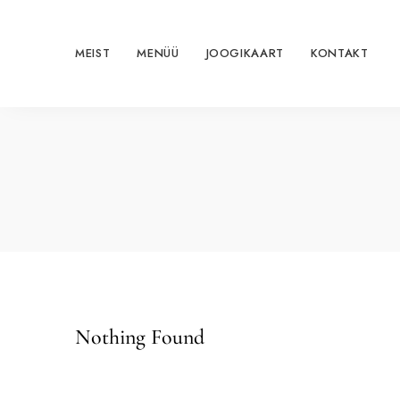
MEIST
MENÜÜ
JOOGIKAART
KONTAKT
Nothing Found