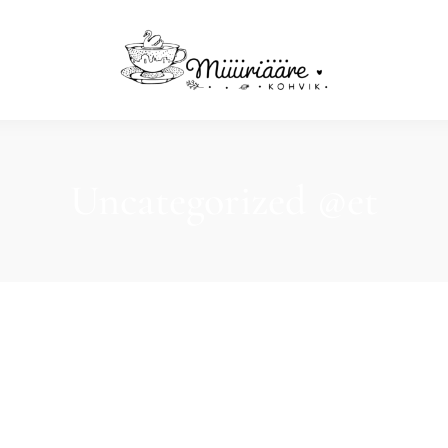
Uncategorized @et